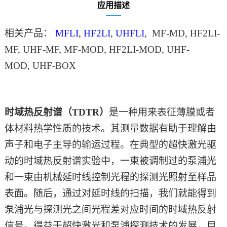
应用描述
相关产品：
MFLI
,
HF2LI
,
UHFLI
,
MF-MD
,
HF2LI-
MF
,
UHF-MF
,
MF-MOD
,
HF2LI-MOD
,
UHF-
MOD
,
UHF-BOX
时域热反射谱（
TDTR）
是一种用来表征薄膜或者
体材料热学性质的技术。其测量数据有助于理解由
声子和电子主导的输运过程。在典型的超快激光驱
动的时域热反射谱实验中，一束被调制过的泵浦光
和一束由机械延时线控制光程的探测光照射至样品
表面。随后，通过对延时线的扫描，我们就能得到
泵浦光与探测光之间光程差对应时间的时域热反射
信号。得益于超快激光和泵浦探测技术的发展，目