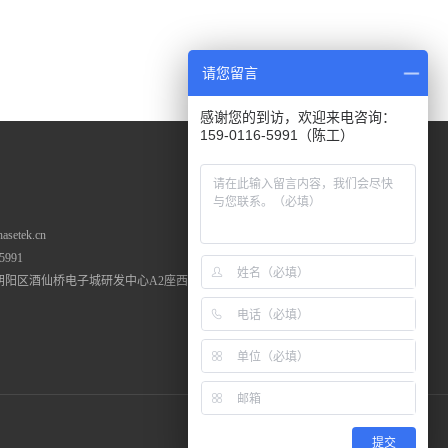
请您留言
感谢您的到访，欢迎来电咨询：
159-0116-5991（陈工）
setek.cn
5991
朝阳区酒仙桥电子城研发中心A2座西七层
微信服务平台
隐私政策
|
法律声明
提交