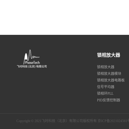
锁相放大器
锁相放大器
锁相放大器模块
锁相放大器电路板
信号平均器
锁相环PLL
PID反馈控制器
Copyright © 2021飞时科技（北京）有限公司版权所有
京ICP备2021024561