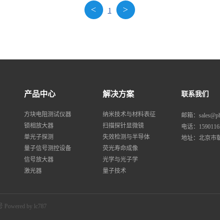
<
>
1
产品中心
解决方案
联系我们
方块电阻测试仪器
纳米技术与材料表征
邮箱：sales@pha
锁相放大器
扫描探针显微镜
电话：1590116
单光子探测
失效检测与半导体
地址：北京市
量子信号测控设备
荧光寿命成像
信号放大器
光学与光子学
激光器
量子技术
号
Powered by lc787