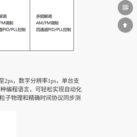
159011659
至
2ps，
数字分辨率
1
ps
，
单台支
多种编程语言，可轻松实现自动化
粒子物理和精确时间协议同步测