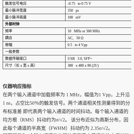
触发信号电压
-0.75 to 0.75 V
最小脉冲宽度
350 ps
最小脉冲高度
100 mV
外部时钟
频率
10 MHz or 500 MHz
耦合
AC, 50 Ω
振幅
0.5 to 4 Vpp
一般参数
数据传输接口
USB 3.0, SFP+
尺寸（长 x 宽 x 高）
380 x 480 x 90 (2U)
仪器响应指标
在两个输入通道中加载频率为 1 MHz，幅值为1 Vpp，上升沿
1 ns，占空比50％的触发信号。两个通道相关性测量得到的分
布标准差 即代表两个输入通道的时间抖动。每个输入通道的
均方根（RMS）抖动约为σ/√2。 该分布近似为高斯分布，因
此每个通道的半高宽（FWHM）抖动约为 2.35σ/√2。