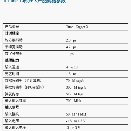
u
Time Tagger X
产品规格参数
产品型号
Time Tagger X
计时精度
均方根抖动
2.0 ps
半峰宽抖动
4.7 ps
数字分辨率
1 ps
处理能力
输入通道
4 to 18
死区时间
1.5 ns
数据传输率（至计算机）
70 M tags/s
数据传输率（FPGA板间）
300 M tags/s
猝发内存
512 M tags
最大输入频率
700 MHz
输入信号
输入阻抗
50 Ω / 1 MΩ
输入电压
-1.5 to 1.5 V
最大输入电压
-3 to 3 V