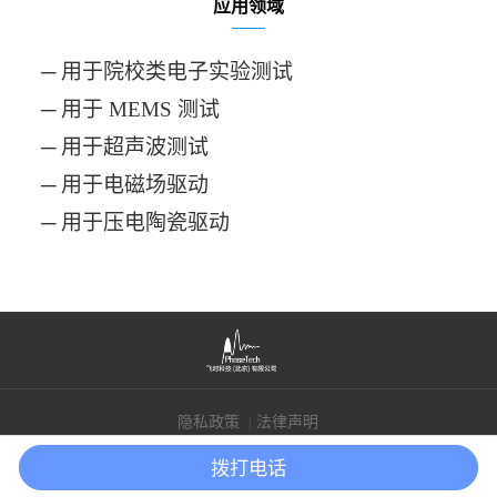
应用领域
─
用于院校类电子实验测试
─
用于
MEMS 测试
─
用于超声波测试
─
用于电磁场驱动
─
用于压电陶瓷驱动
隐私政策
法律声明
|
Copyright © 2021飞时科技（北京）有限公司版权所有
京ICP备2021024561号
拨打电话
Powered by lc787