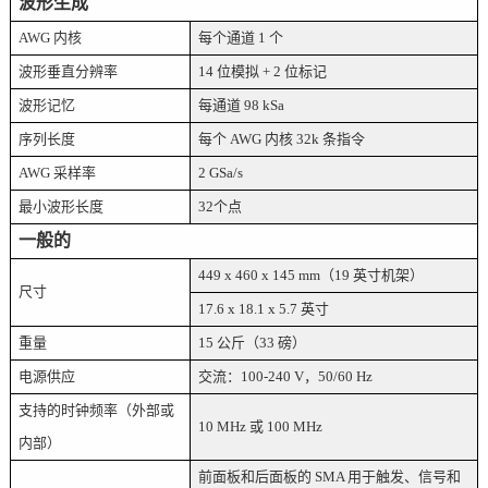
波形生成
AWG 内核
每个通道
1 个
波形垂直分辨率
14 位模拟 + 2 位标记
波形记忆
每通道
98 kSa
序列长度
每个
AWG 内核 32k 条指令
AWG 采样率
2 GSa/s
最小波形长度
32个点
一般的
449 x 460 x 145 mm（19 英寸机架）
尺寸
17.6 x 18.1 x 5.7 英寸
重量
15 公斤（33 磅）
电源供应
交流：
100-240 V，50/60 Hz
支持的时钟频率（外部或
10 MHz 或 100 MHz
内部）
前面板和后面板的
SMA 用于触发、信号和