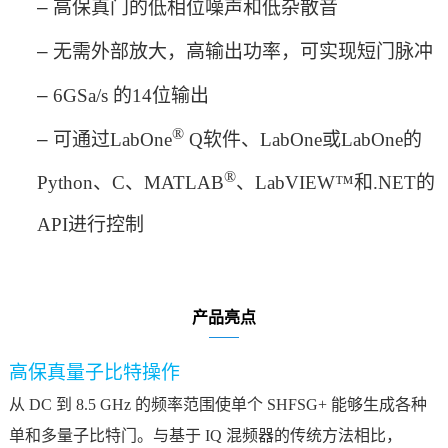
‒
高保真门的低相位噪声和低杂散音
‒
无需外部放大，高输出功率，可实现短门脉冲
‒
6GSa/s 的14位输出
®
‒
可通过
LabOne
Q软件、LabOne或LabOne的
®
Python、C、MATLAB
、LabVIEW™和.NET的
API进行控制
产品亮点
高保真量子比特操作
从 DC 到 8.5 GHz 的频率范围使单个 SHFSG+ 能够生成各种
单和多量子比特门。与基于 IQ 混频器的传统方法相比，