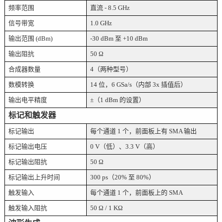
频率范围
直流
- 8.5 GHz
信号带宽
1.0 GHz
输出范围
(dBm)
-30 dBm 至 +10 dBm
输出阻抗
50 Ω
合成器数量
4（两种型号）
数模转换
14 位，6 GSa/s（内部 3x 插值后）
输出电平精度
±（1 dBm 的设置）
标记和触发器
标记输出
每个通道
1 个，前面板上有 SMA 输出
标记输出电压
0 V（低）、3.3 V（高）
标记输出阻抗
50 Ω
标记输出上升时间
300 ps（20% 至 80%）
触发输入
每个通道
1 个，前面板上的 SMA
触发输入阻抗
50 Ω / 1 KΩ